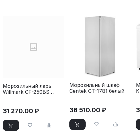
Морозильный шкаф
М
Морозильный ларь
Centek CT-1781 белый
K
Willmark CF-250BS
б
черный
36 510.00
₽
3
31 270.00
₽