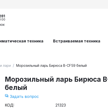
281
8:00
нок
иматическая техника
Встраиваемая техника
/
и лари
Морозильный ларь Бирюса B-CF59 белый
Морозильный ларь Бирюса B
белый
Задать вопрос
КОД:
21323