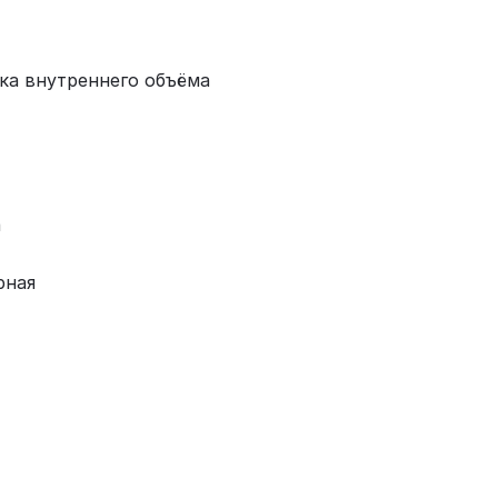
ка внутреннего объёма
а
рная