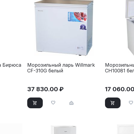
а Бирюса
Морозильный ларь Willmark
Морозильны
CF-310G белый
CH10081 бе
37 830.00
₽
17 060.0