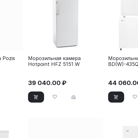
 Pozis
Морозильная камера
Морозильны
Hotpoint HFZ 5151 W
BD(W)-435Q
39 040.00
₽
44 060.0