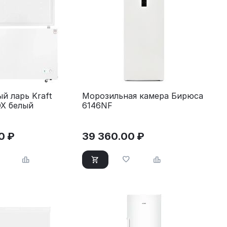
й ларь Kraft
Морозильная камера Бирюса
X белый
6146NF
0
₽
39 360.00
₽