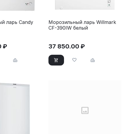
й ларь Candy
Морозильный ларь Willmark
CF-390IW белый
0
₽
37 850.00
₽