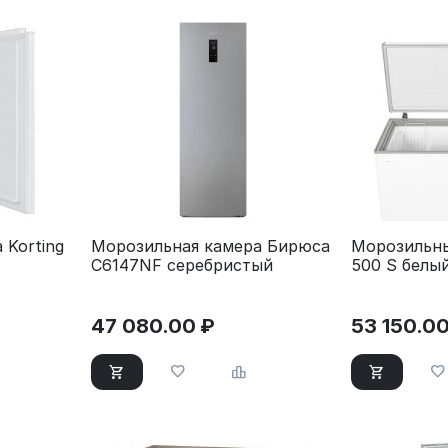
 Korting
Морозильная камера Бирюса
Морозильны
C6147NF серебристый
500 S белы
47 080.00
₽
53 150.0