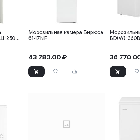
а
Морозильная камера Бирюса
Морозильны
КШ-250
6147NF
BD(W)-360B
43 780.00
₽
36 770.0