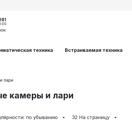
281
8:00
нок
иматическая техника
Встраиваемая техника
и лари
е камеры и лари
улярности: по убыванию
32 На страницу