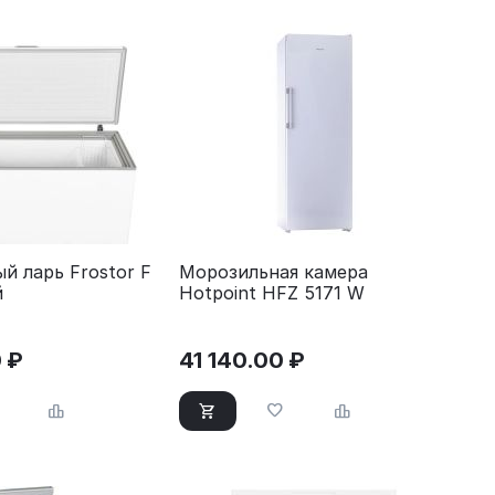
й ларь Frostor F
Морозильная камера
й
Hotpoint HFZ 5171 W
0
₽
41 140.00
₽