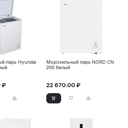
й ларь Hyundai
Морозильный ларь NORD CN
лый
200 белый
0
₽
22 670.00
₽