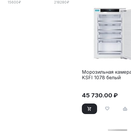
15600
₽
218280
₽
Морозильная камера
KSFI 1078 белый
45 730.00
₽