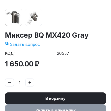
Миксер BQ MX420 Gray
Задать вопрос
КОД:
26557
1 650.00
₽
−
+
В корзину
Купить в один клик