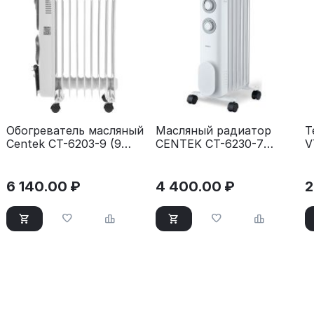
Обогреватель масляный
Масляный радиатор
Т
Centek CT-6203-9 (9
CENTEK CT-6230-7
V
секций) белый
белый
6 140.00
₽
4 400.00
₽
2