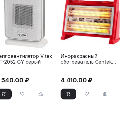
епловентилятор Vitek
Инфракрасный
T-2052 GY серый
обогреватель Centek
CT-6141 красный
 540.00
₽
4 410.00
₽