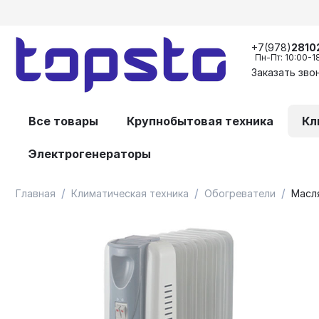
+7(978)
2810
Пн-Пт: 10:00-1
Заказать зво
Все товары
Крупнобытовая техника
Кл
Электрогенераторы
/
/
/
Главная
Климатическая техника
Обогреватели
Масля