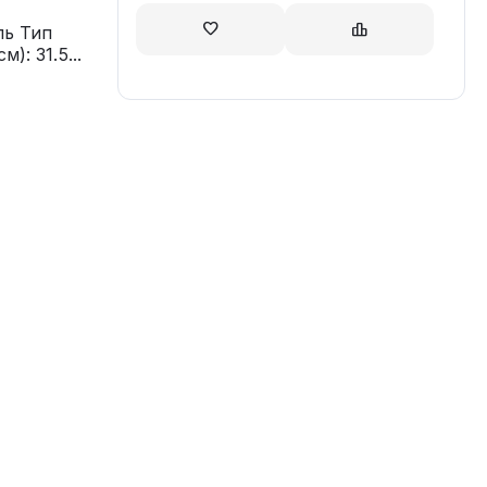
ль Тип
): 31.5...