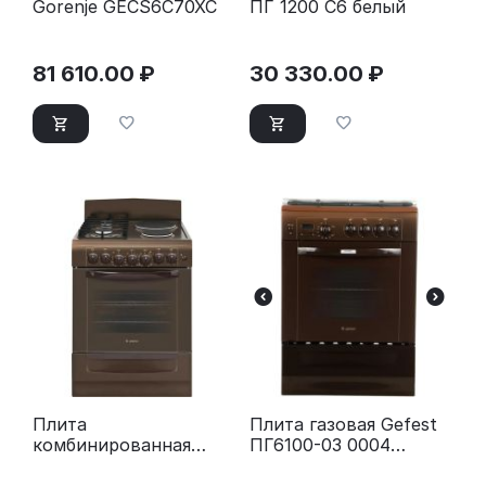
Gorenje GECS6C70XC
ПГ 1200 С6 белый
81 610.00
₽
30 330.00
₽
Плита
Плита газовая Gefest
комбинированная
ПГ6100-03 0004
Gefest ПГЭ 6112-02
серебристый
0137 коричневый