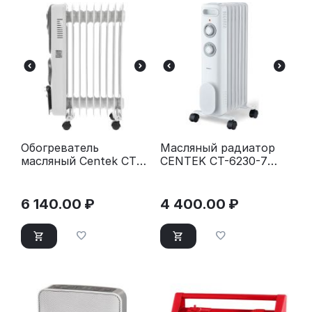
Обогреватель
Масляный радиатор
масляный Centek CT-
CENTEK CT-6230-7
6203-9 (9 секций)
белый
белый
6 140.00
₽
4 400.00
₽