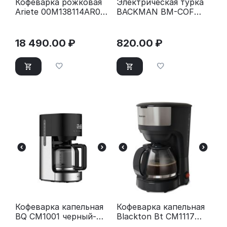
Кофеварка рожковая
Электрическая турка
Ariete 00M138114AR0
BACKMAN BM-COF
белый
902
18 490.00
₽
820.00
₽
Кофеварка капельная
Кофеварка капельная
BQ CM1001 черный-
Blackton Bt CM1117
стальной
черный