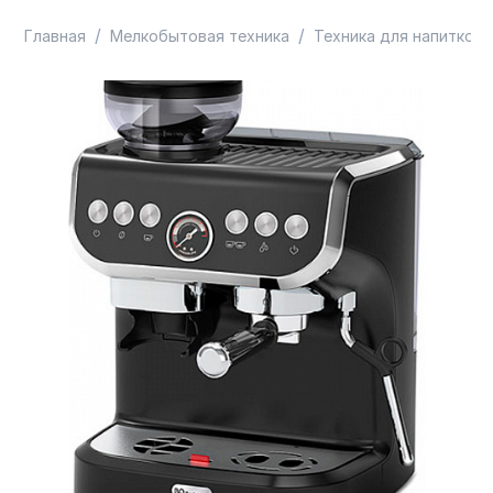
/
/
Главная
Мелкобытовая техника
Техника для напитков