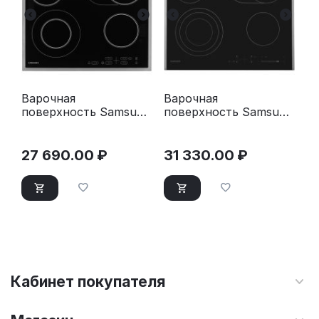
Варочная
Варочная
поверхность Samsung
поверхность Samsung
NZ64T3516CK/WT
NZ64T3536DK/WT
черный
27 690.00
₽
31 330.00
₽
Кабинет покупателя