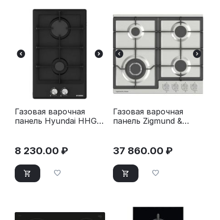
Газовая варочная
Газовая варочная
панель Hyundai HHG
панель Zigmund &
3230 BK черный
Shtain G 20.6 S
нержавеющая сталь
8 230.00
₽
37 860.00
₽