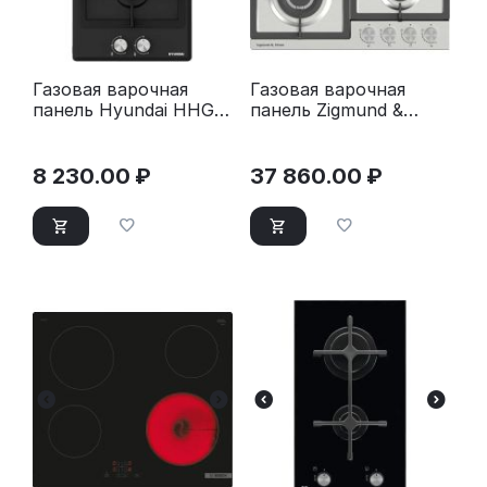
Газовая варочная
Газовая варочная
панель Hyundai HHG
панель Zigmund &
3230 BK черный
Shtain G 20.6 S
нержавеющая сталь
8 230.00
₽
37 860.00
₽