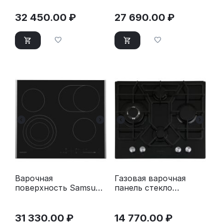
черный
32 450.00
₽
27 690.00
₽
Варочная
Газовая варочная
поверхность Samsung
панель стекло
NZ64T3536DK/WT
Thomson HG20-4I05
31 330.00
₽
14 770.00
₽