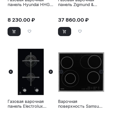
панель Hyundai HHG
панель Zigmund &
3230 BK черный
Shtain G 20.6 S
нержавеющая сталь
8 230.00
₽
37 860.00
₽
Газовая варочная
Варочная
панель Electrolux
поверхность Samsung
EGC3322NVK черный
NZ64T3516CK/WT