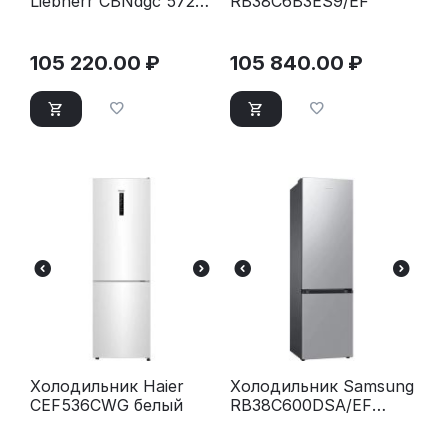
Liebherr CBNdgc 5723-
RB38C6B3ES9/EF
20 001 Plus темно-
серый
105 220.00
₽
105 840.00
₽
Холодильник Haier
Холодильник Samsung
CEF536CWG белый
RB38C600DSA/EF
серебристый