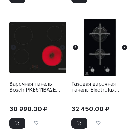
Варочная панель
Газовая варочная
Bosch PKE611BA2E
панель Electrolux
черный
EGC3322NVK черный
30 990.00
₽
32 450.00
₽