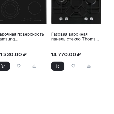
арочная поверхность
Газовая варочная
amsung
панель стекло Thomson
Z64T3536DK/WT
HG20-4I05
1 330.00
₽
14 770.00
₽