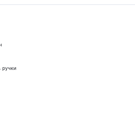
н
в ручки