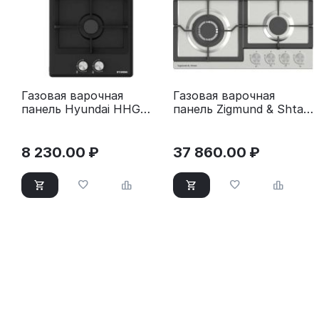
Газовая варочная
Газовая варочная
панель Hyundai HHG
панель Zigmund & Shtain
3230 BK черный
G 20.6 S нержавеющая
сталь
8 230.00
₽
37 860.00
₽