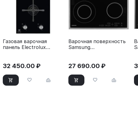
Газовая варочная
Варочная поверхность
В
панель Electrolux
Samsung
S
EGC3322NVK черный
NZ64T3516CK/WT
N
черный
32 450.00
₽
27 690.00
₽
3