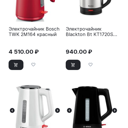
Электрочайник Bosch
Электрочайник
TWK 2M164 красный
Blackton Bt KT1720SW
черный/стальной
4 510.00
₽
940.00
₽