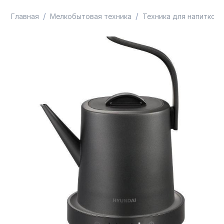
/
/
Главная
Мелкобытовая техника
Техника для напитков