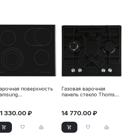
арочная поверхность
Газовая варочная
amsung
панель стекло Thomson
Z64T3536DK/WT
HG20-4I05
1 330.00
₽
14 770.00
₽