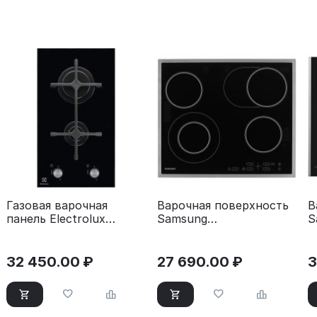
Газовая варочная
Варочная поверхность
В
панель Electrolux
Samsung
S
EGC3322NVK черный
NZ64T3516CK/WT
N
черный
32 450.00
₽
27 690.00
₽
3