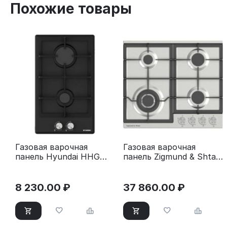
Похожие товары
Газовая варочная
Газовая варочная
панель Hyundai HHG
панель Zigmund & Shtain
3230 BK черный
G 20.6 S нержавеющая
сталь
8 230.00
₽
37 860.00
₽