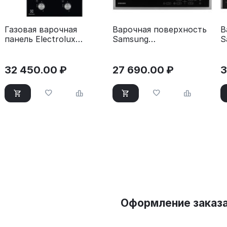
Газовая варочная
Варочная поверхность
В
панель Electrolux
Samsung
S
EGC3322NVK черный
NZ64T3516CK/WT
N
черный
32 450.00
₽
27 690.00
₽
3
Оформление заказ