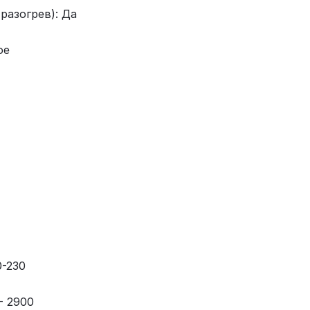
разогрев): Да
ое
0-230
- 2900