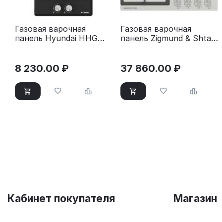
Газовая варочная
Газовая варочная
панель Hyundai HHG
панель Zigmund & Shtain
3230 BK черный
G 20.6 S нержавеющая
сталь
8 230.00
₽
37 860.00
₽
Кабинет покупателя
Магазин