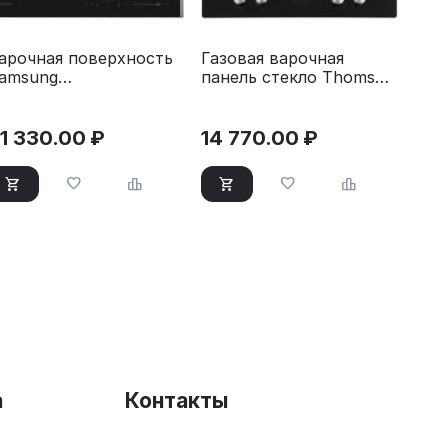
арочная поверхность
Газовая варочная
amsung
панель стекло Thomson
Z64T3536DK/WT
HG20-4I05
1 330.00
₽
14 770.00
₽
а
Контакты