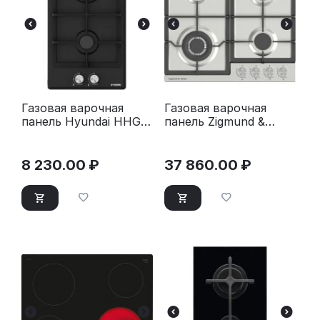
Газовая варочная
Газовая варочная
панель Hyundai HHG
панель Zigmund &
3230 BK черный
Shtain G 20.6 S
нержавеющая сталь
8 230.00
₽
37 860.00
₽