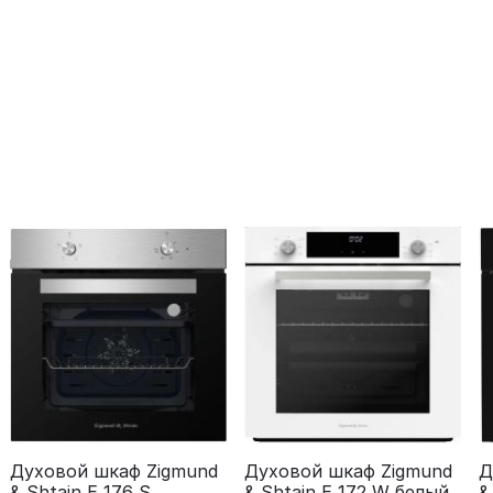
Духовой шкаф Zigmund
Духовой шкаф Zigmund
Д
& Shtain E 176 S
& Shtain E 172 W белый
&