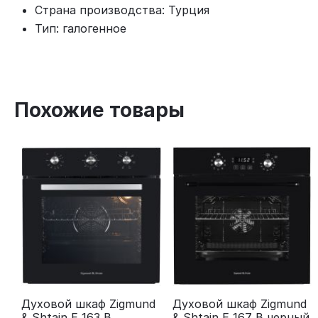
Страна производства: Турция
Тип: галогенное
Похожие товары
Духовой шкаф Zigmund
Духовой шкаф Zigmund
& Shtain E 163 B
& Shtain E 167 B черный