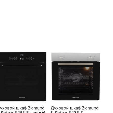
уховой шкаф Zigmund
Духовой шкаф Zigmund
 Shtain E 168 B черный
& Shtain E 175 S