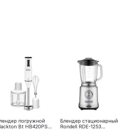
лендер погружной
Блендер стационарный
lackton Bt HB420PS
Rondell RDE-1253
hite-Black
стальной