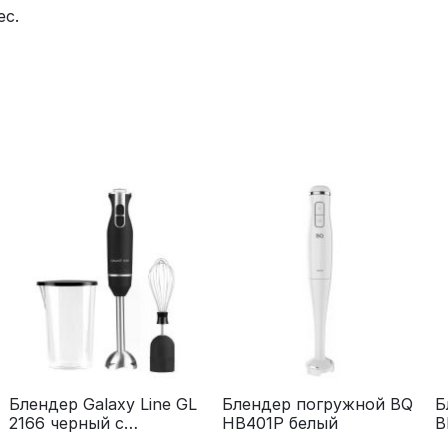
ес.
Блендер Galaxy Line GL
Блендер погружной BQ
Б
2166 черный с
HB401P белый
B
серебристым
W